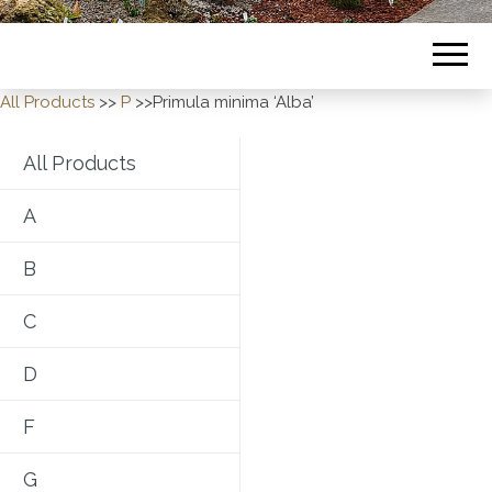
All Products
>>
P
>>Primula minima ‘Alba’
All Products
A
B
C
D
F
G